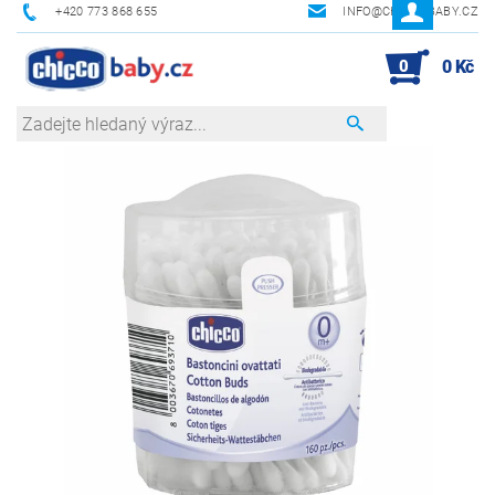
+420 773 868 655
INFO@CHICCOBABY.CZ
0
0 Kč