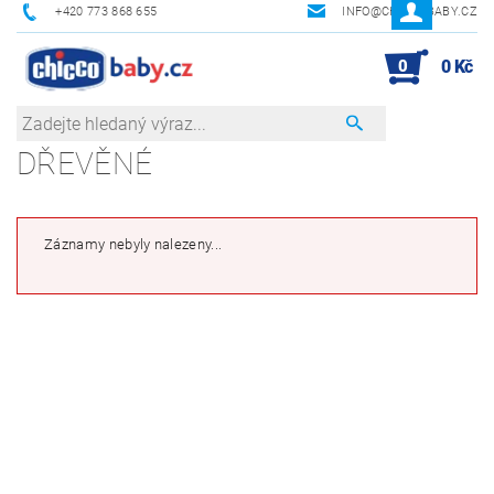
+420 773 868 655
INFO@CHICCOBABY.CZ
0
0 Kč
DŘEVĚNÉ
Záznamy nebyly nalezeny...