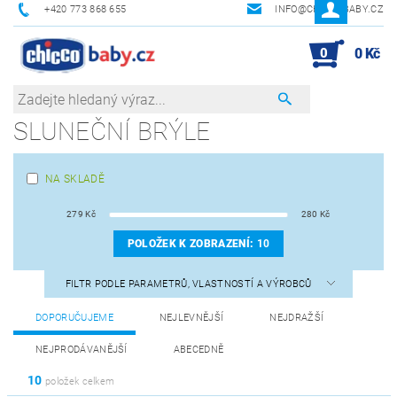
+420 773 868 655
INFO@CHICCOBABY.CZ
0
0 Kč
SLUNEČNÍ BRÝLE
NA SKLADĚ
279
Kč
280
Kč
POLOŽEK K ZOBRAZENÍ:
10
FILTR PODLE PARAMETRŮ, VLASTNOSTÍ A VÝROBCŮ
DOPORUČUJEME
NEJLEVNĚJŠÍ
NEJDRAŽŠÍ
NEJPRODÁVANĚJŠÍ
ABECEDNĚ
10
položek celkem