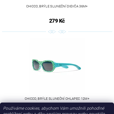
CHICCO, BRÝLE SLUNEČNÍ DIEVČA 36M+
279 Kč
CHICCO, BRÝLE SLUNEČNÍ CHLAPEC 12M+
Používáme cookies, abychom Vám umožnili pohodlné
279 Kč
prohlížení webu a díky analýze provozu webu neustále