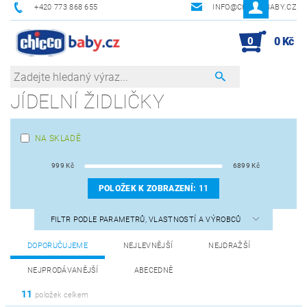
+420 773 868 655
INFO@CHICCOBABY.CZ
0
0 Kč
JÍDELNÍ ŽIDLIČKY
NA SKLADĚ
999
Kč
6899
Kč
POLOŽEK K ZOBRAZENÍ:
11
FILTR PODLE PARAMETRŮ, VLASTNOSTÍ A VÝROBCŮ
DOPORUČUJEME
NEJLEVNĚJŠÍ
NEJDRAŽŠÍ
NEJPRODÁVANĚJŠÍ
ABECEDNĚ
11
položek celkem