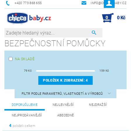
+420 773 868 655
INFO@CHICCOBABY.CZ
0
0 Kč
BEZPEČNOSTNÍ POMŮCKY
NA SKLADĚ
79
Kč
159
Kč
POLOŽEK K ZOBRAZENÍ:
4
FILTR PODLE PARAMETRŮ, VLASTNOSTÍ A VÝROBCŮ
DOPORUČUJEME
NEJLEVNĚJŠÍ
NEJDRAŽŠÍ
NEJPRODÁVANĚJŠÍ
ABECEDNĚ
4
položek celkem