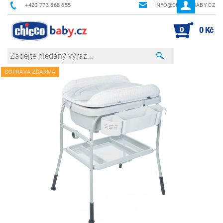
+420 773 868 655
INFO@CHICCOBABY.CZ
0
0 Kč
DOPRAVA ZDARMA