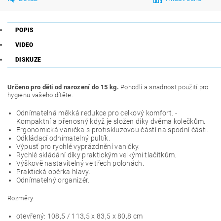
POPIS
VIDEO
DISKUZE
Určeno pro děti od narození do 15 kg.
Pohodlí a snadnost použití pro
hygienu vašeho dítěte.
Odnímatelná měkká redukce pro celkový komfort. -
Kompaktní a přenosný když je složen díky dvěma kolečkům.
Ergonomická vanička s protiskluzovou částí na spodní části.
Odkládací odnímatelný pultík.
Výpusť pro rychlé vyprázdnění vaničky.
Rychlé skládání díky praktickým velkými tlačítkům.
Výškově nastavitelný ve třech polohách.
Praktická opěrka hlavy.
Odnímatelný organizér.
Rozměry:
otevřený: 108,5 / 113,5 x 83,5 x 80,8 cm