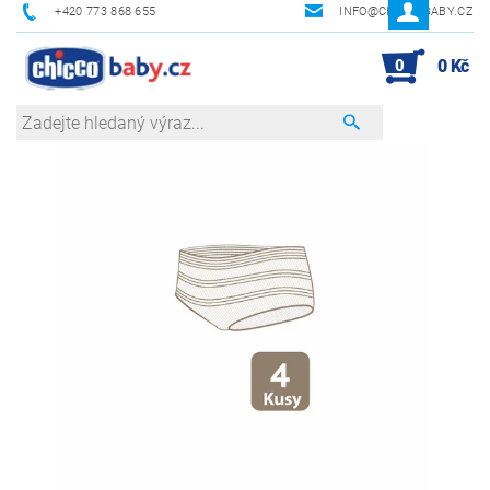
+420 773 868 655
INFO@CHICCOBABY.CZ
0
0 Kč