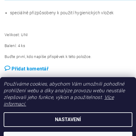
speciálně přizpůsobeny k použití hygienických vložek
Velikost: UNI
Balení: 4 ks
Buďte první, kdo napíše příspěvek k této položce.
Přidat komentář
Používáme cookies, abychom Vám umožnili pohodlné
prohlížení webu a díky analýze provozu webu neustále
zlepšovali jeho funkce, výkon a použitelnost.
Více
informací.
NASTAVENÍ
2026 © Chiccobaby.cz, všechna práva vyhrazena