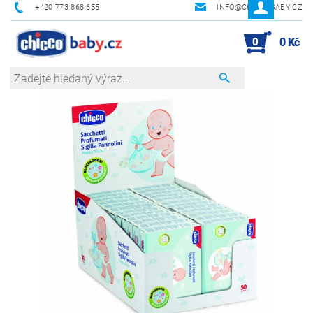
+420 773 868 655
INFO@CHICCOBABY.CZ
0
0 Kč