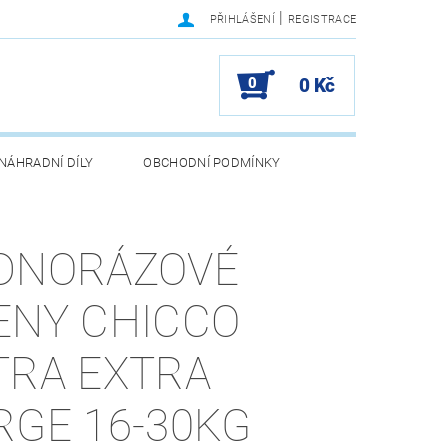
|
PŘIHLÁŠENÍ
REGISTRACE
0
0 Kč
NÁHRADNÍ DÍLY
OBCHODNÍ PODMÍNKY
DNORÁZOVÉ
ENY CHICCO
TRA EXTRA
RGE 16-30KG