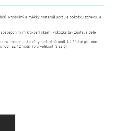
rodičů. Prodyšný a měkký materiál udržuje pokožku zdravou a
ltra absorpčním mikro-perličkám. Pokožka tak zůstává déle
u, zatímco plenka vždy perfektně sedí. Už žádné přetečení
dlí až 12 hodin (pro velikosti 3 až 6).