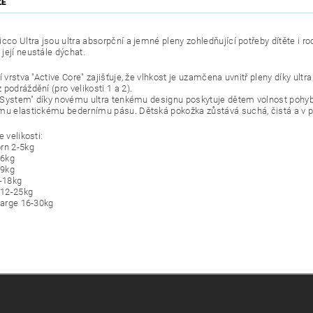
ZE
icco Ultra jsou ultra absorpční a jemné pleny zohledňující potřeby dítěte i 
její neustále dýchat.
í vrstva "Active Core" zajišťuje, že vlhkost je uzamčena uvnitř pleny díky u
podráždění (pro velikosti 1 a 2).
id System" díky novému ultra tenkému designu poskytuje dětem volnost pohyb
mu elastickému bedernímu pásu. Dětská pokožka zůstává suchá, čistá a v poho
e velikosti:
rn 2-5kg
-6kg
-9kg
8-18kg
r 12-25kg
 Large 16-30kg