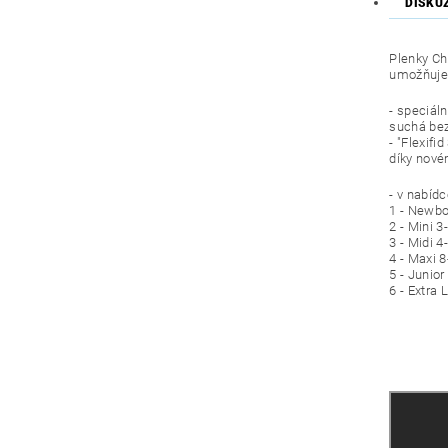
DISKU
Plenky Ch
umožňuje 
- speciáln
suchá bez 
- "Flexif
díky nové
- v nabídc
1 - Newbo
2 - Mini 3
3 - Midi 4
4 - Maxi 
5 - Junio
6 - Extra