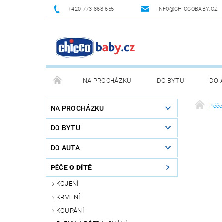
+420 773 868 655
INFO@CHICCOBABY.CZ
NA PROCHÁZKU
DO BYTU
DO 
NAPIŠTE NÁM
KONTAKTY
Péče
NA PROCHÁZKU
DO BYTU
DO AUTA
PÉČE O DÍTĚ
KOJENÍ
KRMENÍ
KOUPÁNÍ