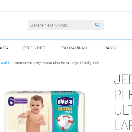
AUTA
PÉČE O DÍTĚ
PRO MAMINKU
HRAČKY
 o dítě
Jednorázové pleny Chicco Ultra Extra Large 16-30kg 14ks
JE
PL
UL
LA