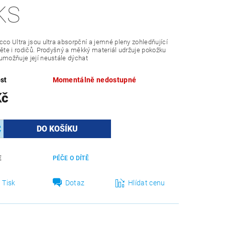
KS
cco Ultra jsou ultra absorpční a jemné pleny zohledňující
těte i rodičů. Prodyšný a měkký materiál udržuje pokožku
umožňuje její neustále dýchat
st
Momentálně nedostupné
Kč
E
PÉČE O DÍTĚ
Tisk
Dotaz
Hlídat cenu