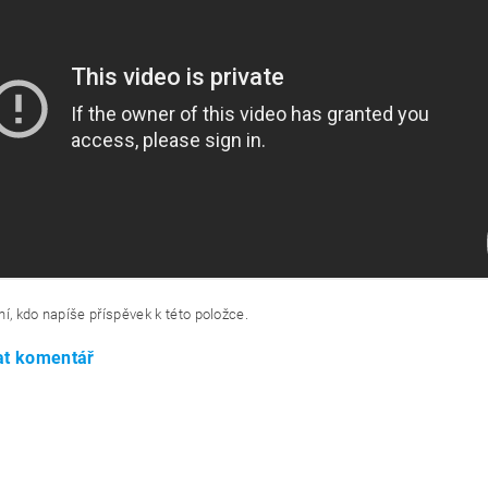
í, kdo napíše příspěvek k této položce.
at komentář