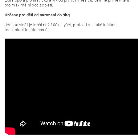
Extra opora pro hlavičku a krk od prvních měsíců. Jemně přilne k tělu
pro maximální pocit objetí.
Určeno pro děti od narození do 9kg.
Jednou vidět je lepší než 100x slyšet, proto si Viz také krátkou
prezentaci tohoto nosiče.