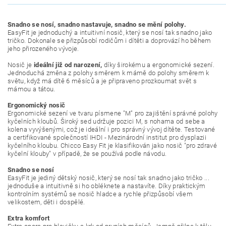
Snadno se nosí, snadno nastavuje, snadno se mění polohy.
EasyFit je jednoduchý a intuitivní nosič, který se nosí tak snadno jako
tričko. Dokonale se přizpůsobí rodičům i dítěti a doprovází ho během
jeho přirozeného vývoje.
Nosič je
ideální již od narození,
díky širokému a ergonomické sezení.
Jednoduchá změna z polohy směrem k mámě do polohy směrem k
světu, když má dítě 6 měsíců a je připraveno prozkoumat svět s
mámou a tátou.
Ergonomický nosič
Ergonomické sezení ve tvaru písmene "M" pro zajištění správné polohy
kyčelních kloubů. Široký sed udržuje pozici M, s nohama od sebe a
kolena vyvýšenými, což je ideální i pro správný vývoj dítěte. Testované
a certifikované společností IHDI - Mezinárodní institut pro dysplazii
kyčelního kloubu. Chicco Easy Fit je klasifikován jako nosič "pro zdravé
kyčelní klouby" v případě, že se používá podle návodu.
Snadno se nosí
EasyFit je jediný dětský nosič, který se nosí tak snadno jako tričko ...
jednoduše a intuitivně si ho obléknete a nastavíte. Díky praktickým
kontrolním systémů se nosič hladce a rychle přizpůsobí všem
velikostem, děti i dospělé.
Extra komfort