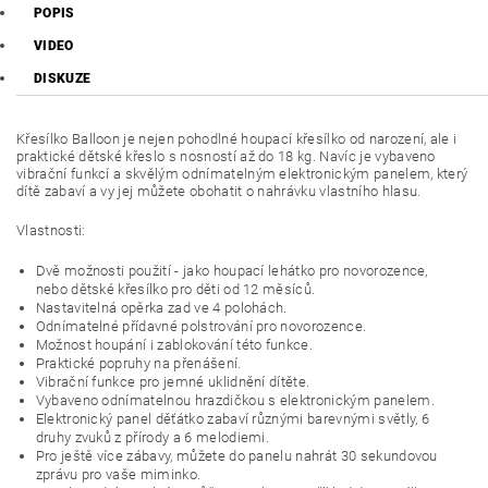
POPIS
VIDEO
DISKUZE
Křesílko Balloon je nejen pohodlné houpací křesílko od narození, ale i
praktické dětské křeslo s nosností až do 18 kg.
Navíc je vybaveno
vibrační funkcí a skvělým odnímatelným elektronickým panelem, který
dítě zabaví a vy jej můžete obohatit o nahrávku vlastního hlasu.
Vlastnosti:
Dvě možnosti použití - jako houpací lehátko pro novorozence,
nebo dětské křesílko pro děti od 12 měsíců.
Nastavitelná opěrka zad ve 4 polohách.
Odnímatelné přídavné polstrování pro novorozence.
Možnost houpání i zablokování této funkce.
Praktické popruhy na přenášení.
Vibrační funkce pro jemné uklidnění dítěte.
Vybaveno odnímatelnou hrazdičkou s elektronickým panelem.
Elektronický panel děťátko zabaví různými barevnými světly, 6
druhy zvuků z přírody a 6 melodiemi.
Pro ještě více zábavy, můžete do panelu nahrát 30 sekundovou
zprávu pro vaše miminko.