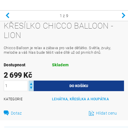
1
z 9
KŘESÍLKO CHICCO BALLOON -
LION
Chicco Balloon je relax a zábava pro vaše děťátko. Světla, zvuky,
melodie a váš hlas bude těšit vaše dítě už od prvních dnů
.
Dostupnost
Skladem
2 699 Kč
KATEGORIE
LEHÁTKA, KŘESÍLKA A HOUPÁTKA
Dotaz
Hlídat cenu