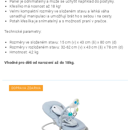
Panel je odnímatelný a může se uchytit například do postýlky.
Křesílko má nosnost až 18 kg!
Velmi kompaktní rozměry ve složeném stavu a lehká váha
usnadňují manipulaci a umožňují brát ho s sebou i na cesty.
Potah křesílka je snímatelný a s možností praní v pračce.
Technické parametry:
Rozměry ve složeném stavu: 15 cm (v) x 43 cm (š) x 80 cm (d)
Rozměry v rozloženém stavu: 32-62 cm (v) x 43 cm (š) x 78 cm (d)
Hmotnost: 4,2 kg
Vhodné pro děti od narození až do 18kg.
DOPRAVA ZDARMA