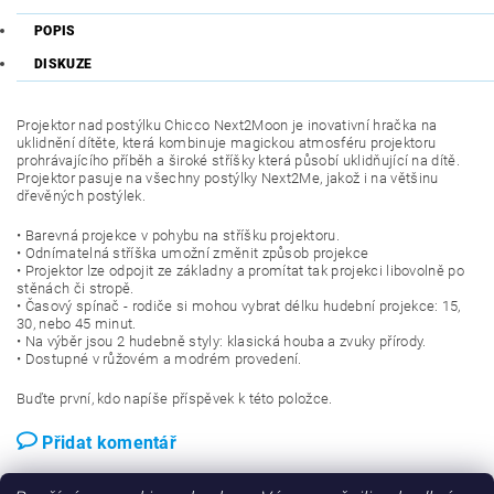
POPIS
DISKUZE
Projektor nad postýlku Chicco Next2Moon je inovativní hračka na
uklidnění dítěte, která kombinuje magickou atmosféru projektoru
prohrávajícího příběh a široké stříšky která působí uklidňující na dítě.
Projektor pasuje na všechny postýlky Next2Me, jakož i na většinu
dřevěných postýlek.
• Barevná projekce v pohybu na stříšku projektoru.
• Odnímatelná stříška umožní změnit způsob projekce
• Projektor lze odpojit ze základny a promítat tak projekci libovolně po
stěnách či stropě.
• Časový spínač - rodiče si mohou vybrat délku hudební projekce: 15,
30, nebo 45 minut.
• Na výběr jsou 2 hudebně styly: klasická houba a zvuky přírody.
• Dostupné v růžovém a modrém provedení.
Buďte první, kdo napíše příspěvek k této položce.
Přidat komentář