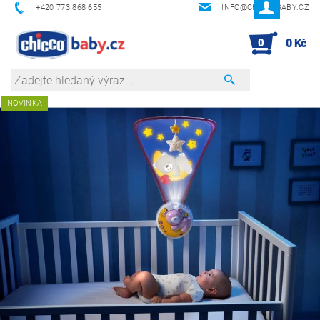
+420 773 868 655
INFO@CHICCOBABY.CZ
0
0 Kč
NOVINKA