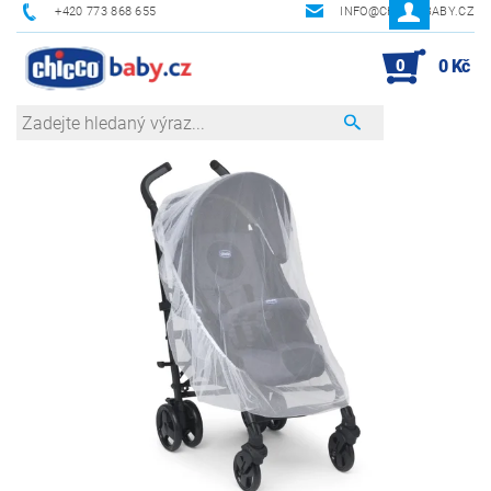
+420 773 868 655
INFO@CHICCOBABY.CZ
0
0 Kč